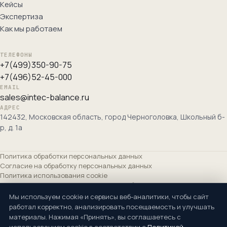
Кейсы
Экспертиза
Как мы работаем
ТЕЛЕФОНЫ
+7(499)350-90-75
+7(496)52-45-000
EMAIL
sales@intec-balance.ru
АДРЕС
142432, Московская область, город Черноголовка, Школьный б-
р, д. 1а
Политика обработки персональных данных
Согласие на обработку персональных данных
Политика использования cookie
Согласие на получение рекламных сообщений
Сведения об организации
Мы используем cookie и сервисы веб-аналитики, чтобы сайт
работал корректно, анализировать посещаемость и улучшать
Основной вид деятельности ОКВЭД: Разработка компьютерного
материалы. Нажимая «Принять», вы соглашаетесь с
программного обеспечения (62.01). Дополнительные: 62.02, 62.03, 62.09,