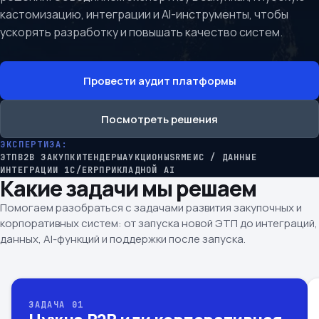
кастомизацию, интеграции и AI-инструменты, чтобы
ускорять разработку и повышать качество систем.
Провести аудит платформы
Посмотреть решения
ЭКСПЕРТИЗА:
ЭТП
B2B ЗАКУПКИ
ТЕНДЕРЫ
АУКЦИОНЫ
SRM
ЕИС / ДАННЫЕ
ИНТЕГРАЦИИ 1C/ERP
ПРИКЛАДНОЙ AI
Какие задачи мы решаем
Помогаем разобраться с задачами развития закупочных и
корпоративных систем: от запуска новой ЭТП до интеграций,
данных, AI-функций и поддержки после запуска.
ЗАДАЧА 01