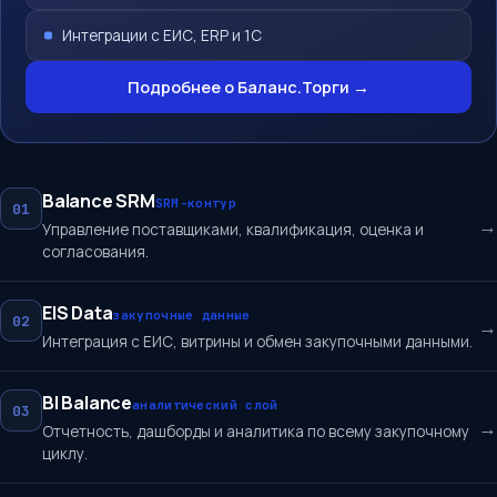
Интеграции с ЕИС, ERP и 1С
Подробнее о Баланс.Торги →
Balance SRM
SRM-контур
01
→
Управление поставщиками, квалификация, оценка и
согласования.
EIS Data
закупочные данные
02
→
Интеграция с ЕИС, витрины и обмен закупочными данными.
BI Balance
аналитический слой
03
→
Отчетность, дашборды и аналитика по всему закупочному
циклу.