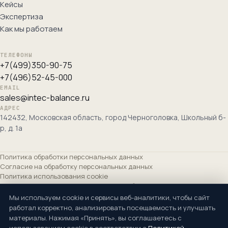
Кейсы
Экспертиза
Как мы работаем
ТЕЛЕФОНЫ
+7(499)350-90-75
+7(496)52-45-000
EMAIL
sales@intec-balance.ru
АДРЕС
142432, Московская область, город Черноголовка, Школьный б-
р, д. 1а
Политика обработки персональных данных
Согласие на обработку персональных данных
Политика использования cookie
Согласие на получение рекламных сообщений
Сведения об организации
Мы используем cookie и сервисы веб-аналитики, чтобы сайт
работал корректно, анализировать посещаемость и улучшать
Основной вид деятельности ОКВЭД: Разработка компьютерного
материалы. Нажимая «Принять», вы соглашаетесь с
программного обеспечения (62.01). Дополнительные: 62.02, 62.03, 62.09,