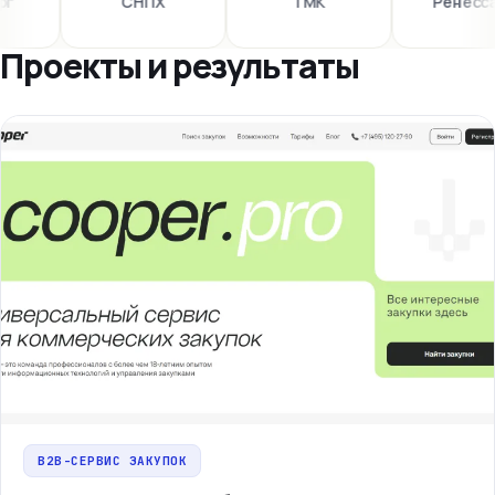
г
СНПХ
ТМК
Ренессан
Проекты и результаты
B2B-СЕРВИС ЗАКУПОК