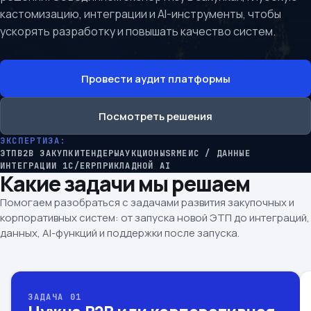
кастомизацию, интеграции и AI-инструменты, чтобы
ускорять разработку и повышать качество систем.
Провести аудит платформы
Посмотреть решения
ЭКСПЕРТИЗА:
ЭТП
B2B ЗАКУПКИ
ТЕНДЕРЫ
АУКЦИОНЫ
SRM
ЕИС / ДАННЫЕ
ИНТЕГРАЦИИ 1C/ERP
ПРИКЛАДНОЙ AI
Какие задачи мы решаем
Помогаем разобраться с задачами развития закупочных и
корпоративных систем: от запуска новой ЭТП до интеграций,
данных, AI-функций и поддержки после запуска.
ЗАДАЧА 01