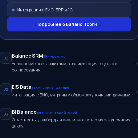
Интеграции с ЕИС, ERP и 1С
Подробнее о Баланс.Торги →
Balance SRM
SRM-контур
01
→
Управление поставщиками, квалификация, оценка и
согласования.
EIS Data
закупочные данные
02
→
Интеграция с ЕИС, витрины и обмен закупочными данными.
BI Balance
аналитический слой
03
→
Отчетность, дашборды и аналитика по всему закупочному
циклу.