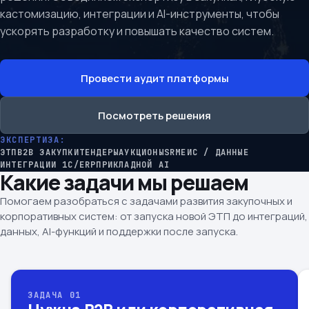
кастомизацию, интеграции и AI-инструменты, чтобы
ускорять разработку и повышать качество систем.
Провести аудит платформы
Посмотреть решения
ЭКСПЕРТИЗА:
ЭТП
B2B ЗАКУПКИ
ТЕНДЕРЫ
АУКЦИОНЫ
SRM
ЕИС / ДАННЫЕ
ИНТЕГРАЦИИ 1C/ERP
ПРИКЛАДНОЙ AI
Какие задачи мы решаем
Помогаем разобраться с задачами развития закупочных и
корпоративных систем: от запуска новой ЭТП до интеграций,
данных, AI-функций и поддержки после запуска.
ЗАДАЧА 01