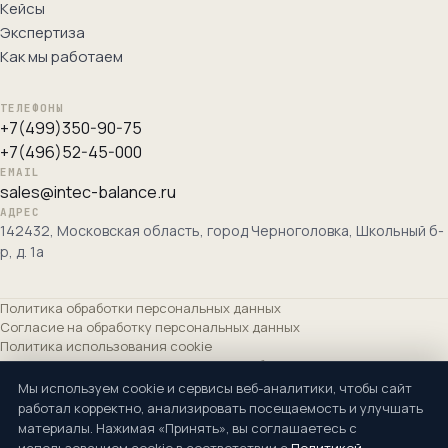
Кейсы
Экспертиза
Как мы работаем
ТЕЛЕФОНЫ
+7(499)350-90-75
+7(496)52-45-000
EMAIL
sales@intec-balance.ru
АДРЕС
142432, Московская область, город Черноголовка, Школьный б-
р, д. 1а
Политика обработки персональных данных
Согласие на обработку персональных данных
Политика использования cookie
Согласие на получение рекламных сообщений
Сведения об организации
Мы используем cookie и сервисы веб-аналитики, чтобы сайт
работал корректно, анализировать посещаемость и улучшать
Основной вид деятельности ОКВЭД: Разработка компьютерного
материалы. Нажимая «Принять», вы соглашаетесь с
программного обеспечения (62.01). Дополнительные: 62.02, 62.03, 62.09,