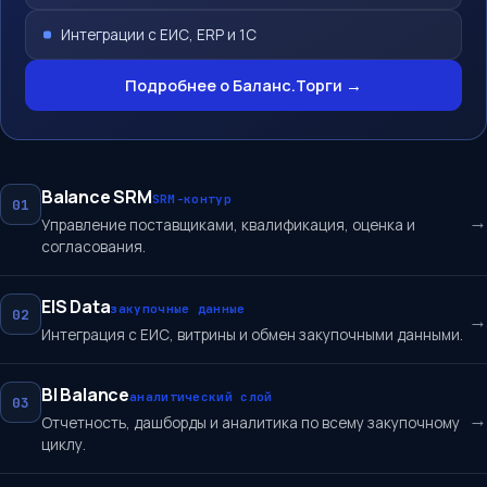
Интеграции с ЕИС, ERP и 1С
Подробнее о Баланс.Торги →
Balance SRM
SRM-контур
01
→
Управление поставщиками, квалификация, оценка и
согласования.
EIS Data
закупочные данные
02
→
Интеграция с ЕИС, витрины и обмен закупочными данными.
BI Balance
аналитический слой
03
→
Отчетность, дашборды и аналитика по всему закупочному
циклу.