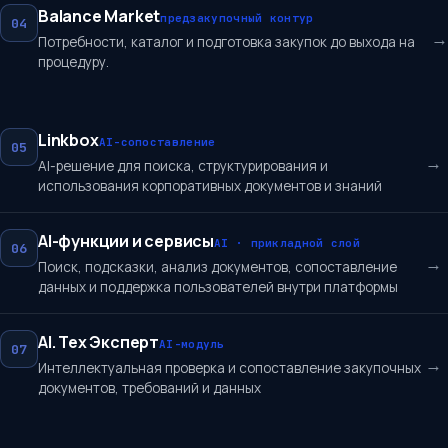
Balance Market
предзакупочный контур
04
→
Потребности, каталог и подготовка закупок до выхода на
процедуру.
Linkbox
AI-сопоставление
05
→
AI-решение для поиска, структурирования и
использования корпоративных документов и знаний
AI-функции и сервисы
AI · прикладной слой
06
→
Поиск, подсказки, анализ документов, сопоставление
данных и поддержка пользователей внутри платформы
AI. Тех Эксперт
AI-модуль
07
→
Интеллектуальная проверка и сопоставление закупочных
документов, требований и данных