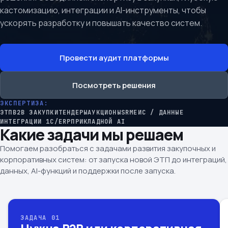
кастомизацию, интеграции и AI-инструменты, чтобы
ускорять разработку и повышать качество систем.
Провести аудит платформы
Посмотреть решения
ЭКСПЕРТИЗА:
ЭТП
B2B ЗАКУПКИ
ТЕНДЕРЫ
АУКЦИОНЫ
SRM
ЕИС / ДАННЫЕ
ИНТЕГРАЦИИ 1C/ERP
ПРИКЛАДНОЙ AI
Какие задачи мы решаем
Помогаем разобраться с задачами развития закупочных и
корпоративных систем: от запуска новой ЭТП до интеграций,
данных, AI-функций и поддержки после запуска.
ЗАДАЧА 01