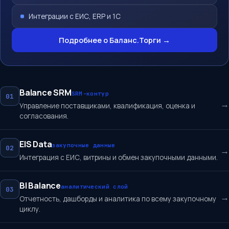
Интеграции с ЕИС, ERP и 1С
Подробнее о Баланс.Торги →
Balance SRM
SRM-контур
01
→
Управление поставщиками, квалификация, оценка и
согласования.
EIS Data
закупочные данные
02
→
Интеграция с ЕИС, витрины и обмен закупочными данными.
BI Balance
аналитический слой
03
→
Отчетность, дашборды и аналитика по всему закупочному
циклу.