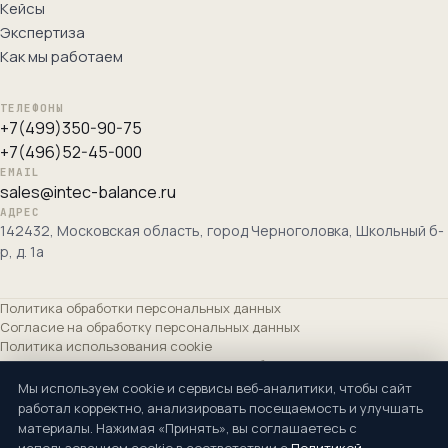
Кейсы
Экспертиза
Как мы работаем
ТЕЛЕФОНЫ
+7(499)350-90-75
+7(496)52-45-000
EMAIL
sales@intec-balance.ru
АДРЕС
142432, Московская область, город Черноголовка, Школьный б-
р, д. 1а
Политика обработки персональных данных
Согласие на обработку персональных данных
Политика использования cookie
Согласие на получение рекламных сообщений
Сведения об организации
Мы используем cookie и сервисы веб-аналитики, чтобы сайт
работал корректно, анализировать посещаемость и улучшать
Основной вид деятельности ОКВЭД: Разработка компьютерного
материалы. Нажимая «Принять», вы соглашаетесь с
программного обеспечения (62.01). Дополнительные: 62.02, 62.03, 62.09,